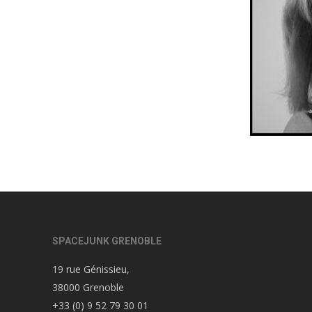
SPACEJUNK GRENOBLE
19 rue Génissieu,
38000 Grenoble
+33 (0) 9 52 79 30 01