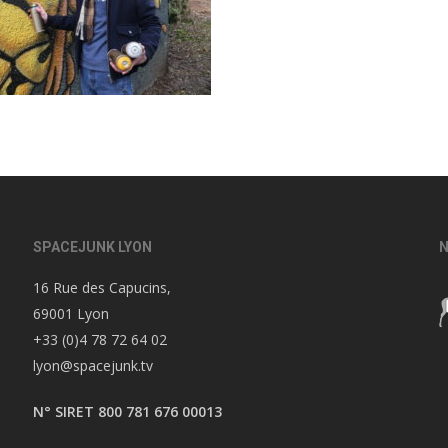
SPACEJUNK LYON
N
16 Rue des Capucins,
69001 Lyon
+33 (0)4 78 72 64 02
lyon@spacejunk.tv
N° SIRET 800 781 676 00013