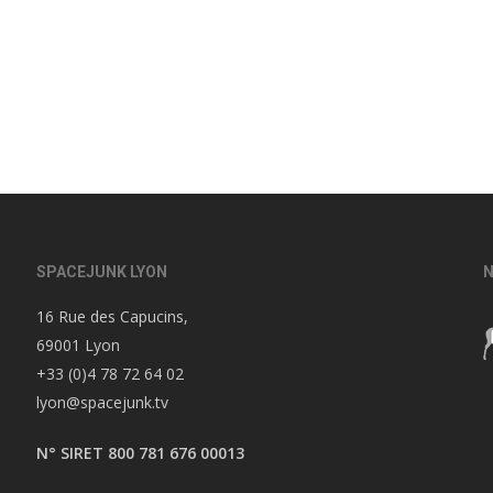
SPACEJUNK LYON
N
16 Rue des Capucins,
69001 Lyon
+33 (0)4 78 72 64 02
lyon@spacejunk.tv
N° SIRET 800 781 676 00013