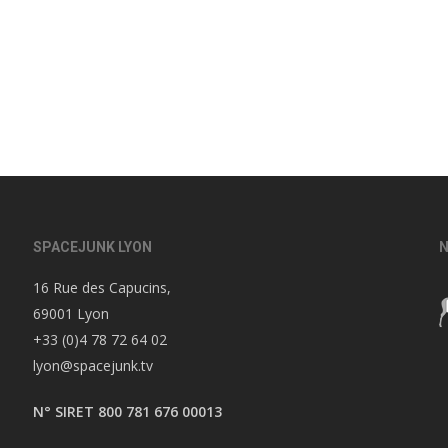
SPACEJUNK LYON
N
16 Rue des Capucins,
69001 Lyon
+33 (0)4 78 72 64 02
lyon@spacejunk.tv
N° SIRET 800 781 676 00013