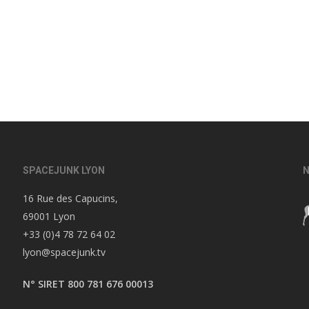
SPACEJUNK LYON
N
16 Rue des Capucins,
69001 Lyon
+33 (0)4 78 72 64 02
lyon@spacejunk.tv
N° SIRET 800 781 676 00013