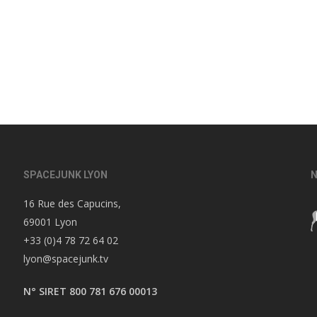
SPACEJUNK LYON
N
16 Rue des Capucins,
69001 Lyon
+33 (0)4 78 72 64 02
lyon@spacejunk.tv
N° SIRET 800 781 676 00013