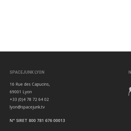
SPACEJUNK LYON
N
16 Rue des Capucins,
69001 Lyon
+33 (0)4 78 72 64 02
lyon@spacejunk.tv
N° SIRET 800 781 676 00013