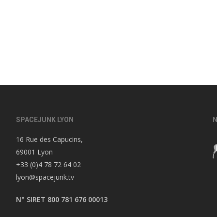
SPACEJUNK LYON
N
16 Rue des Capucins,
69001 Lyon
+33 (0)4 78 72 64 02
lyon@spacejunk.tv
N° SIRET 800 781 676 00013