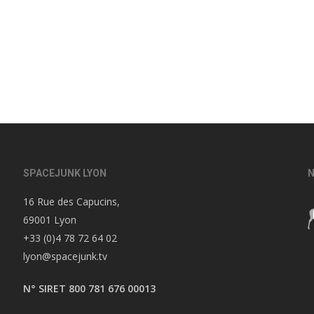
SPACEJUNK LYON
N
16 Rue des Capucins,
69001 Lyon
+33 (0)4 78 72 64 02
lyon@spacejunk.tv
N° SIRET 800 781 676 00013