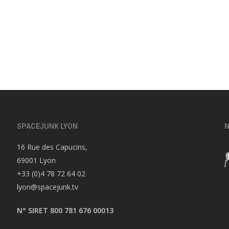
SPACEJUNK LYON
N
16 Rue des Capucins,
69001 Lyon
+33 (0)4 78 72 64 02
lyon@spacejunk.tv
N° SIRET 800 781 676 00013