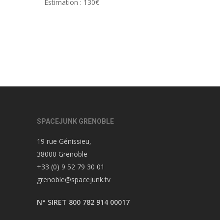
Estimation : 130€
SPACEJUNK GRENOBLE
19 rue Génissieu,
38000 Grenoble
+33 (0) 9 52 79 30 01
grenoble@spacejunk.tv
N° SIRET 800 782 914 00017