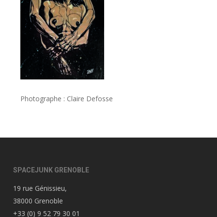
Photographe : Claire Defosse
SPACEJUNK GRENOBLE
19 rue Génissieu,
38000 Grenoble
+33 (0) 9 52 79 30 01