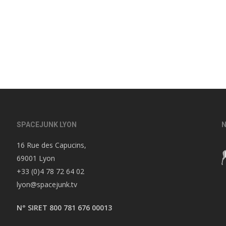
SPACEJUNK LYON
N
16 Rue des Capucins,
69001 Lyon
+33 (0)4 78 72 64 02
lyon@spacejunk.tv
N° SIRET 800 781 676 00013