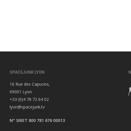
SPACEJUNK LYON
N
16 Rue des Capucins,
69001 Lyon
+33 (0)4 78 72 64 02
lyon@spacejunk.tv
N° SIRET 800 781 676 00013