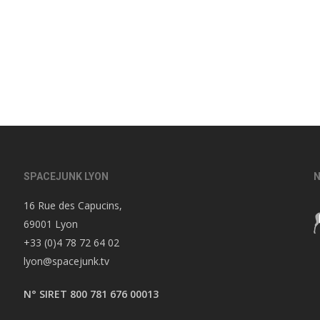
SPACEJUNK LYON
N
16 Rue des Capucins,
69001 Lyon
+33 (0)4 78 72 64 02
lyon@spacejunk.tv
N° SIRET 800 781 676 00013