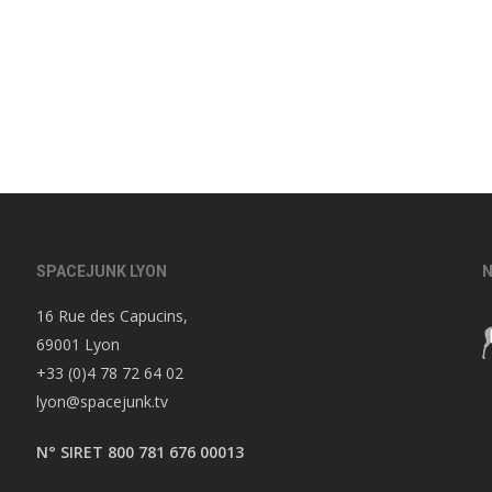
SPACEJUNK LYON
N
16 Rue des Capucins,
69001 Lyon
+33 (0)4 78 72 64 02
lyon@spacejunk.tv
N° SIRET 800 781 676 00013