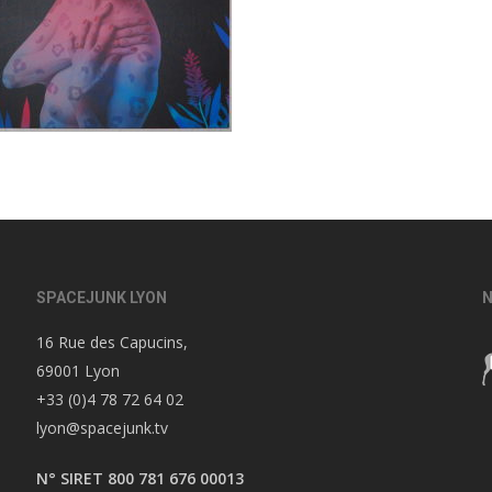
SPACEJUNK LYON
N
16 Rue des Capucins,
69001 Lyon
+33 (0)4 78 72 64 02
lyon@spacejunk.tv
N° SIRET 800 781 676 00013