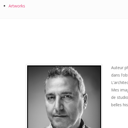
Artworks
Auteur ph
dans l’ob
L’archite
Mes imag
de studio
belles hi