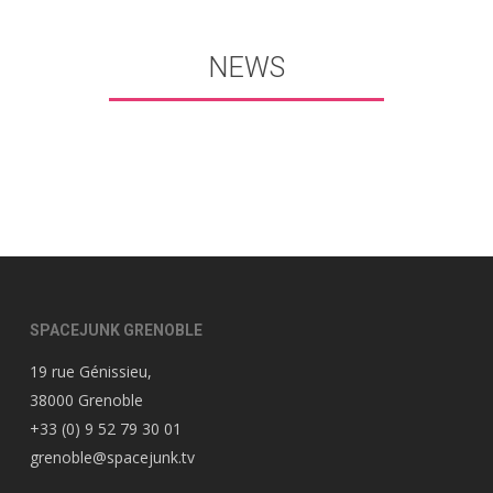
NEWS
SPACEJUNK GRENOBLE
19 rue Génissieu,
38000 Grenoble
+33 (0) 9 52 79 30 01
grenoble@spacejunk.tv