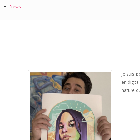
News
Je suis B
en digita
nature ou