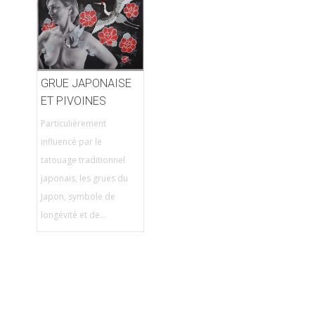
GRUE JAPONAISE
ET PIVOINES
Particulièrement
influencé par le
tatouage traditionnel
japonais, les grues du
Japon, symbole de
longévité et de...