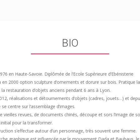
BIO
976 en Haute-Savoie. Diplômée de l’Ecole Supérieure d’Ebénisterie
 en 2000 option sculpture d’ornements et dorure sur bois. Pratique la
 la restauration d’objets anciens pendant 6 ans à Lyon.
12, réalisations et détournements d’objets (cadres, jouets…) et depu
e se centre sur l’assemblage d’images.
de vieilles revues, de documents chinés, découpe et sors l’image de s
initial pour la transformer.
ruction s’effectue autour d’un personnage, très souvent une femme.
rche graphique est influencée par le mouvement Dada et Bauhaus, le