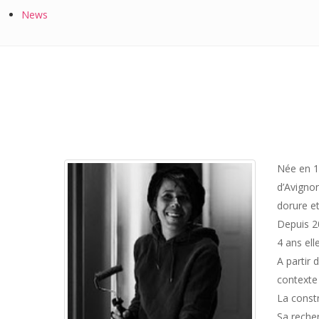
News
Née en 1
d’Avignon
dorure et
Depuis 20
4 ans ell
A partir 
contexte 
La const
Sa reche