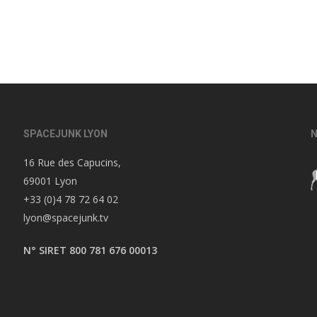
SPACEJUNK LYON
N
16 Rue des Capucins,
69001 Lyon
+33 (0)4 78 72 64 02
lyon@spacejunk.tv
N° SIRET 800 781 676 00013